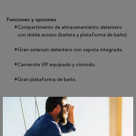
Funciones y opciones
Compartimento de almacenamiento delantero
con doble acceso (bañera y plataforma de baño)
Gran solarium delantero con capota integrada.
Camarote VIP equipado y cómodo.
Gran plataforma de baño.
Especificaciones