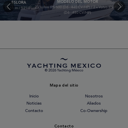
MODELO DEL MOTOR
ESLORA
2 x Volvo IPS 600 (D6 - 440 CV/HP) / 2 x Volvo IPS 650
16.11 m / 52'10"
(D6 - 480 CV/HP)
© 2026 Yachting México
Mapa del sitio
Inicio
Nosotros
Noticias
Aliados
Contacto
Co-Ownership
Contacto