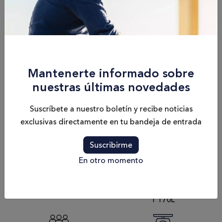
Eslora
42'10" / 13,06 m
Modelo del Motor
2 x Cummins 6.7 - 380 CV/HP - V-drive/ 2 x Cummins
Mantenerte informado sobre
6.7 - 425 CV/HP - V-drive
nuestras últimas novedades
Suscríbete a nuestro boletín y recibe noticias
exclusivas directamente en tu bandeja de entrada
Camarotes
Calado
2 Cabinas - 4 camas
3'7 "/ 1,10 m
Suscribirme
En otro momento
Velocidad Max.
Capacidad de
30nd
Combustible
1 170L