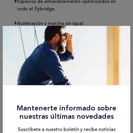
Espacios de almacenamiento optimizados en
todo el flybridge.
Aceleración y marcha sin igual.
Eficiencia de combustible incomparable.
Especificaciones
Eslora
Camarotes
10.45 m / 34'3"
2/3
Mantenerte informado sobre
nuestras últimas novedades
Calado
Capacidad de
Suscríbete a nuestro boletín y recibe noticias