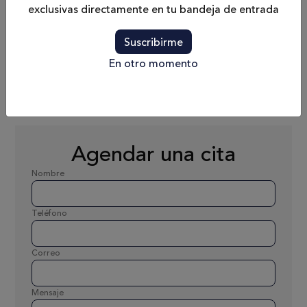
0.69 m / 2'3"
Combustible
exclusivas directamente en tu bandeja de entrada
2 x 400 L
Suscribirme
En otro momento
Pasajeros
Peso
B8 / C10
5300 kg
Agendar una cita
Nombre
Teléfono
Correo
Mensaje