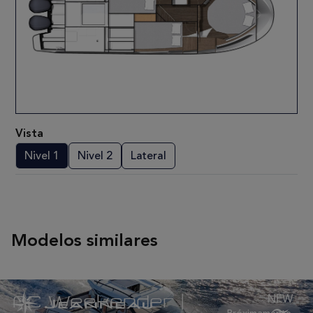
Vista
Nivel 1
Nivel 2
Lateral
Modelos similares
NC Weekender |