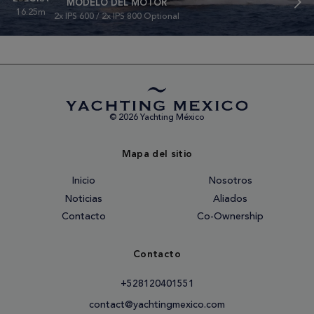
MODELO DEL MOTOR
16.25m
2x IPS 600 / 2x IPS 800 Optional
© 2026 Yachting México
Mapa del sitio
Inicio
Nosotros
Noticias
Aliados
Contacto
Co-Ownership
Contacto
+528120401551
contact@yachtingmexico.com