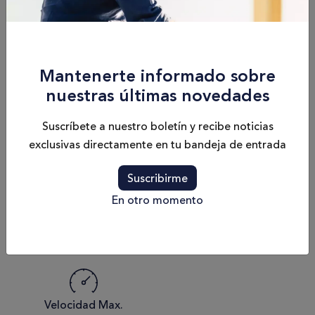
Funciones y opciones
PATRIMONIO Y CALIDAD
Mantenerte informado sobre
nuestras últimas novedades
Especificaciones
Suscríbete a nuestro boletín y recibe noticias
exclusivas directamente en tu bandeja de entrada
Eslora
Manga de casco
16.25m
4.62m
Suscribirme
En otro momento
Calado
Peso
1.23m
18T
Velocidad Max.