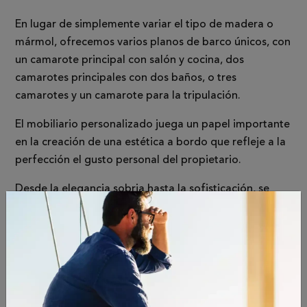
En lugar de simplemente variar el tipo de madera o
mármol, ofrecemos varios planos de barco únicos, con
un camarote principal con salón y cocina, dos
camarotes principales con dos baños, o tres
camarotes y un camarote para la tripulación.
El mobiliario personalizado juega un papel importante
en la creación de una estética a bordo que refleje a la
perfección el gusto personal del propietario.
Desde la elegancia sobria hasta la sofisticación, se
utilizan exclusivamente los cueros Armani Casa de
primera calidad, seleccionados a mano.