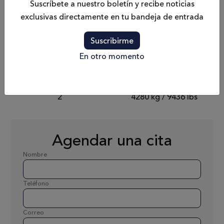
Suscríbete a nuestro boletín y recibe noticias
exclusivas directamente en tu bandeja de entrada
Capacidad de
Pasajeros
Combustible
10
Suscribirme
2 x 400 L
En otro momento
Camarotes
Peso
2
4280 kg / 9436 lbs
Agendar una cita
Nombre
Teléfono
Correo