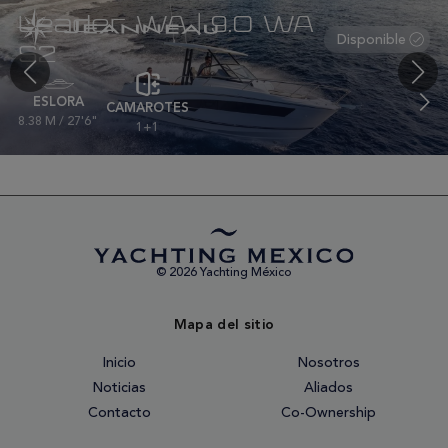
Leader WA | 9.0 WA
S2
ESLORA
CAMAROTES
8.38 M / 27'6"
1+1
© 2026 Yachting México
Mapa del sitio
Inicio
Nosotros
Noticias
Aliados
Contacto
Co-Ownership