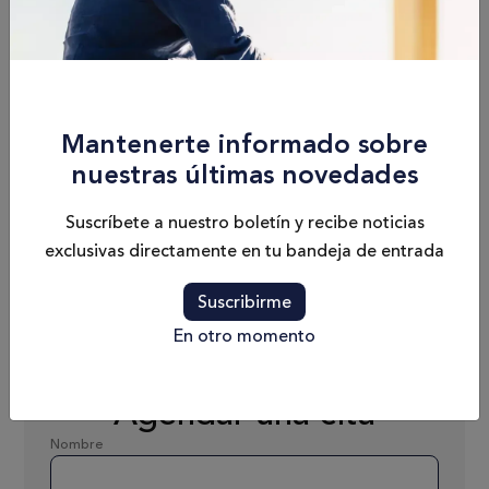
Eslora
Camarotes
8.14 m / 26'8"
1
Mantenerte informado sobre
Calado
Capacidad de
nuestras últimas novedades
0.92 m / 3'
Combustible
280 L
Suscríbete a nuestro boletín y recibe noticias
exclusivas directamente en tu bandeja de entrada
Peso
Pasajeros
Suscribirme
2177 kg (wo/e)
C9
En otro momento
Agendar una cita
Nombre