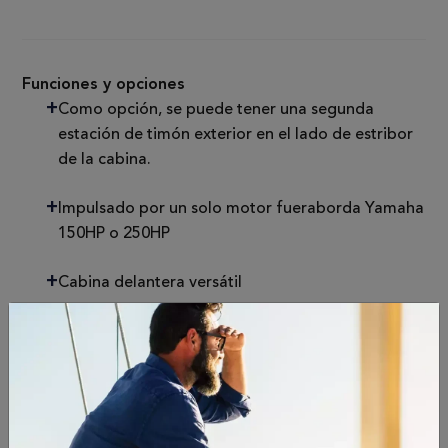
Funciones y opciones
Como opción, se puede tener una segunda
estación de timón exterior en el lado de estribor
de la cabina.
Impulsado por un solo motor fueraborda Yamaha
150HP o 250HP
Cabina delantera versátil
Especificaciones