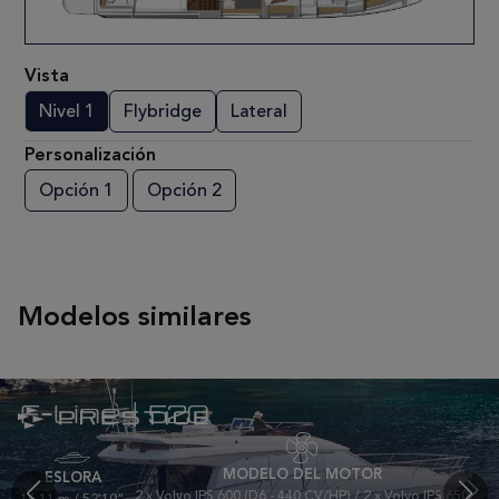
Vista
Nivel 1
Flybridge
Lateral
Personalización
Opción 1
Opción 2
Modelos similares
F-Line | 520
MODELO DEL MOTOR
ESLORA
2 x Volvo IPS 600 (D6 - 440 CV/HP) / 2 x Volvo IPS 650