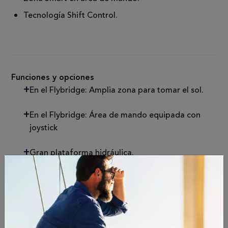
Tecnología Shift Control.
Funciones y opciones
En el Flybridge: Amplia zona para tomar el sol.
En el Flybridge: Área de mando equipada con
joystick
Gran plataforma hidráulica.
Amplia escalera que conduce al flybridge
Puerta corredera con acceso a pasillo de estribor