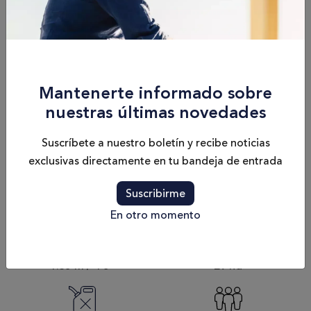
Especificaciones
Mantenerte informado sobre
Eslora
nuestras últimas novedades
18.7 m / 61'4"
Suscríbete a nuestro boletín y recibe noticias
exclusivas directamente en tu bandeja de entrada
Modelo del Motor
2 x Cummins 8.3 - 600 CV/HP - Zeus ou/or V-drive
Suscribirme
En otro momento
Calado
Velocidad Max.
1.35 m / 4'5"
29 nd