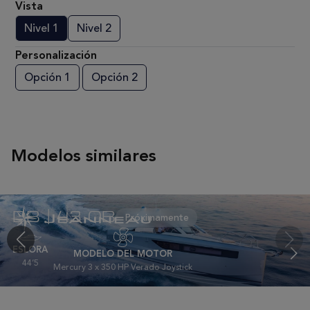
Vista
Nivel 1
Nivel 2
Personalización
Opción 1
Opción 2
Modelos similares
DB | 43 OB
ESLORA
MODELO DEL MOTOR
44’5
Mercury 3 x 350 HP Verado Joystick