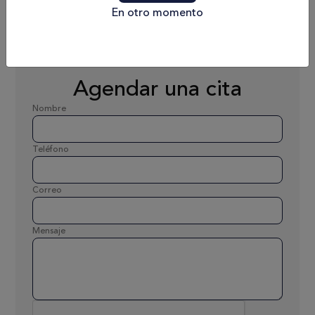
Peso
En otro momento
26 586 lbs
Agendar una cita
Nombre
Teléfono
Correo
Mensaje