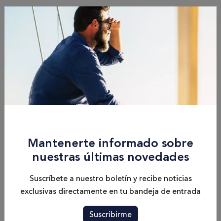
Especificaciones
Eslora
44’5
Modelo del Motor
Mercury 3 x 350 HP Verado Joystick
Mantenerte informado sobre
nuestras últimas novedades
Calado
Capacidad de
3’10’
Combustible
Suscríbete a nuestro boletín y recibe noticias
3x 114 USGal
exclusivas directamente en tu bandeja de entrada
Suscribirme